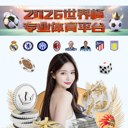
注册入口
立即下载 拼搏平台 App
集实时比分、深度分析、社群互动于一体，拼搏平台用户专
属的全场景赛事体验入口。
App Store 下载
Google Play 获取
极速比分
数据洞察
互动社区