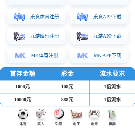
我们不仅构建防线，更不断优化每一个安全细节
拼搏平台 · 应用版本更新日志
每一次更新，都是为提供更高效、更沉浸式的赛事体验而前