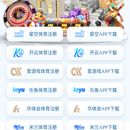
数据安全 全方位防护
在拼搏平台平台，数据防护不仅是底层机制，更是平台
运营的基本责任。我们从用户访问到操作全流程建立安
全通道，有效防范多类潜在风险。
多重加密策略，防止数据泄露
AI 风控引擎，监测账户异常行为
拼搏平台支持跨设备安全同步，增强访问防护