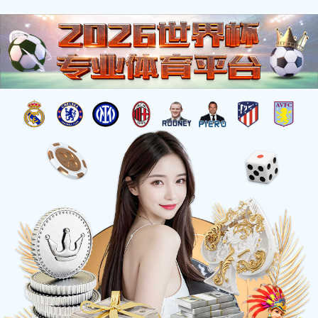
注册入口
首页
体育报道
罗德里膝伤恢复进入最后冲刺，曼城十月初战枪手能
否赶上焦点战