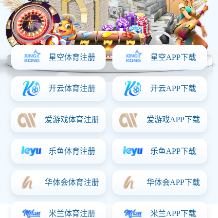
2026-08-01
15 次阅读
北京首钢主场遭争议判罚：最后2秒雷蒙三分踩线未
判，广厦凭借此球绝杀获胜
2026-08-01
14 次阅读