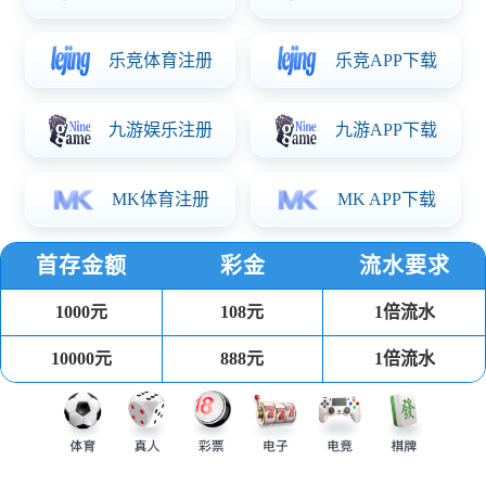
张伟丽裸绞降服成功率100%却遭裁判压分，UFC总裁
称评分体系该改
2026-07-31
17 次阅读