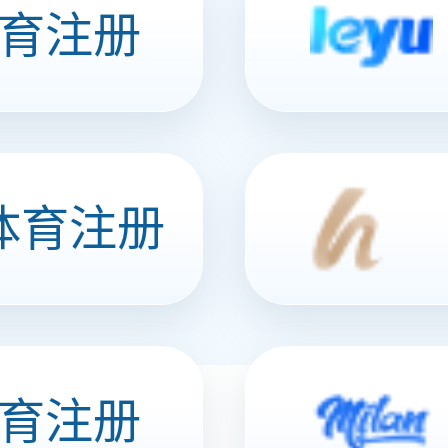
展望未来，孙颖莎的这场胜利不仅为她个人增添
国乒乓球队在应对特殊打法时的系统训练成果。
爽，但孙颖莎以92%的成功率给出了教科书级的
提供了一个重要启示：面对对手的强项，唯有通
主动。接下来的决赛中，无论面对何种打法，孙