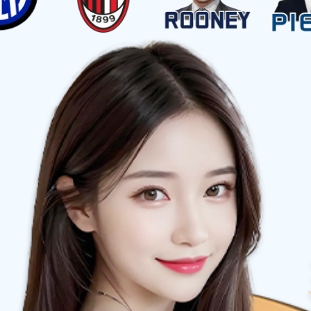
事、专业数据、高清视频，
拼搏平台APP
与网页版为您提供便捷
APP下载
网页版入口
在2025年世界乒乓球锦标赛女单半决赛中，中国
诚，成功晋级决赛。这场焦点战中，伊藤美诚标
小麻烦，但后者凭借高达92%的扑正手成功率，