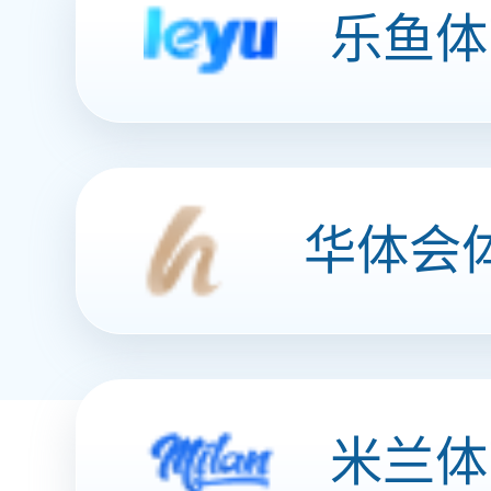
上一篇：
杜兰特左脚踝扭伤确认缺阵两周 …