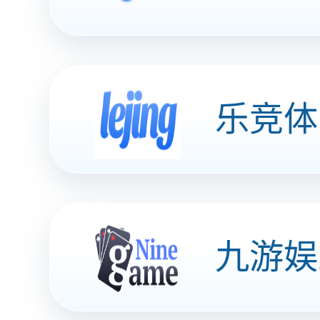
精选推荐
1
王曼昱腰肌劳损恢复进展缓慢，陈幸同
近日，国乒女队两位主力选手王曼昱与陈幸同
2026-06-12
2
浙江稠州王世龙执教三年未进总决赛，
自2021年接手浙江稠州金租男篮以来，王世
2026-07-17
3
姜伟泽加盟北控后三分命中率40.5%，
本赛季，CBA常规赛进入白热化阶段，北京控
2026-07-22
4
拜仁慕尼黑向热刺报价9000万欧元求
在欧洲足坛转会窗口渐入高潮之际，一笔可能