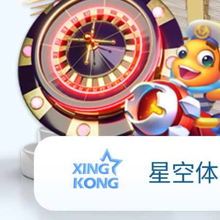
孙颖莎以92%扑正手成功率
破解伊藤美诚生胶变线战术