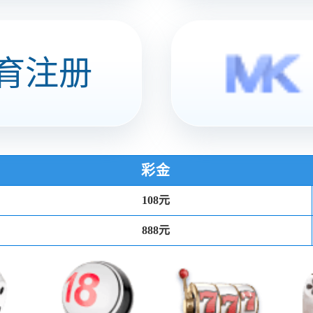
第一
荷马雷霆队却在本赛季最...
联系我们
support@pyrobranddevelopment.com
拼
万