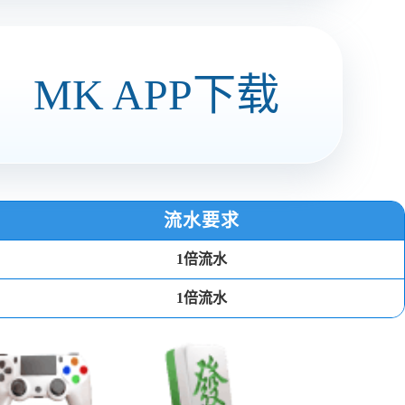
拼搏平台
搏平台-拼搏网页版 ✅eson推荐🌈「2026好运滚滚」🔰
全新官网正式上线🔰 成立于2010年8月，注册资金3000
，是一家生产各类互联网平台产品的技术厂家，是一家集
科研、生产、销售为一体的互联网平台产品企业。拼搏平