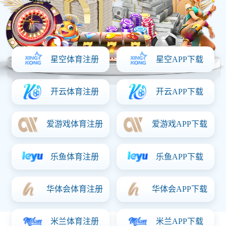
从这里开始
覆盖实时赛事、专业数据、高清视频，
拼搏平台
APP
与网页版为您提供便捷的体育服务。
APP下载
网页版入口
首页
/
体育看点
/ 正文
2026-06-05 19:43
68 次阅读
英雄联盟手游亚洲联赛：KT.RY战队野辅联