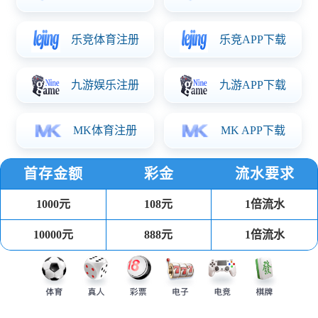
恩，列维坚持1.2亿欧要价
在欧洲足坛转会窗口渐入高潮之际，一笔可能改变英
超和德甲格局的重磅交易正在酝酿。据多家权威媒体
证实，德甲霸主拜仁慕尼黑已经正式向托特纳姆热刺
提交了一份高达9000万欧元的初始报价，意图签下英
格兰队长哈里·凯恩。然而，以强硬著称的热刺主席丹
尼尔·列维依然不为所动，坚持索要1.2亿欧元的转会
费，双方在价格上的巨大分歧让这笔转会进入了关键
的拉锯阶段。