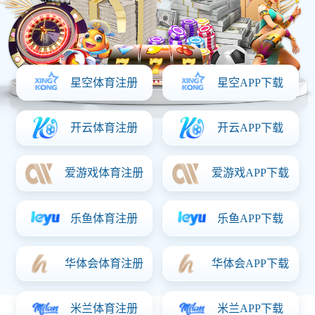
从这里开始
覆盖实时赛事、专业数据、高清视频，
拼搏平台
APP
与网页版为您提供便捷的体育服务。
APP下载
网页版入口
首页
/
体育看点
/ 正文
2026-06-06 15:00
69 次阅读
拜仁慕尼黑向热刺报价9000万欧元求购凯