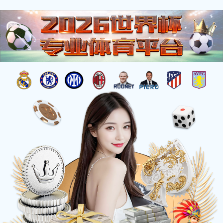
注册入口
拼搏平台
—— 比赛数据