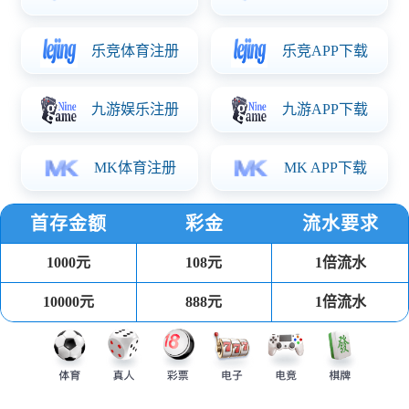
年夺得队史第二冠
2025年5月15日晚，上海东方体育中心灯火通明，上
海久事男篮在主场以108比96击败浙江广厦，以总比
分4比1夺得本赛季CBA总冠军。这是上海男篮时隔24
年再度捧起至尊鼎，队史第二冠的到来，让无数老球
迷热泪盈眶，也标志着这支老牌劲旅在经历了漫长重
建后，终于重返中国篮球之巅。